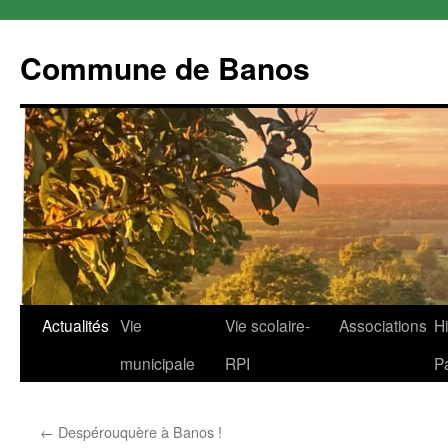
Commune de Banos
Aller
Actualités
Vie
Vie scolaire-
Associations
Hi
au
municipale
RPI
P
contenu
←
Despérouquère à Banos !