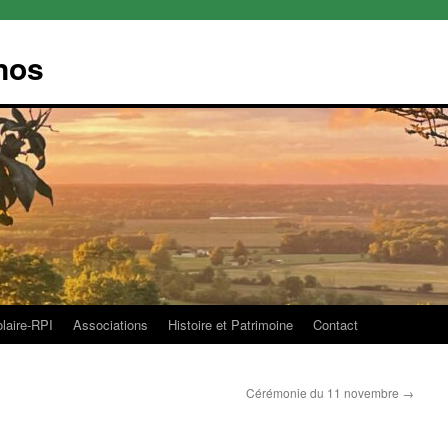
nos
olaire-RPI
Associations
Histoire et Patrimoine
Contact
Cérémonie du 11 novembre
→