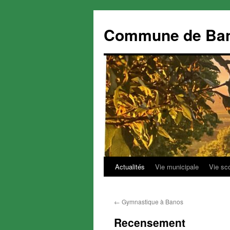
Commune de Ba
Actualités
Vie municipale
Vie sc
Aller
au
←
Gymnastique à Banos
contenu
Recensement