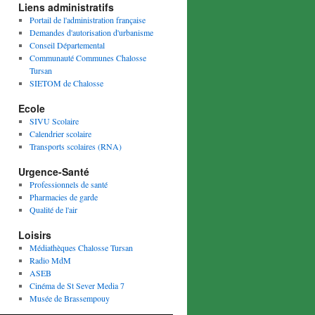
Liens administratifs
Portail de l'administration française
Demandes d'autorisation d'urbanisme
Conseil Départemental
Communauté Communes Chalosse
Tursan
SIETOM de Chalosse
Ecole
SIVU Scolaire
Calendrier scolaire
Transports scolaires (RNA)
Urgence-Santé
Professionnels de santé
Pharmacies de garde
Qualité de l'air
Loisirs
Médiathèques Chalosse Tursan
Radio MdM
ASEB
Cinéma de St Sever Media 7
Musée de Brassempouy