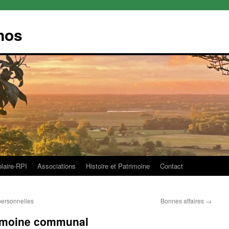
nos
olaire-RPI
Associations
Histoire et Patrimoine
Contact
personnelles
Bonnes affaires
→
imoine communal