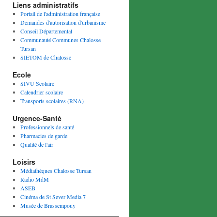
Liens administratifs
Portail de l'administration française
Demandes d'autorisation d'urbanisme
Conseil Départemental
Communauté Communes Chalosse
Tursan
SIETOM de Chalosse
Ecole
SIVU Scolaire
Calendrier scolaire
Transports scolaires (RNA)
Urgence-Santé
Professionnels de santé
Pharmacies de garde
Qualité de l'air
Loisirs
Médiathèques Chalosse Tursan
Radio MdM
ASEB
Cinéma de St Sever Media 7
Musée de Brassempouy