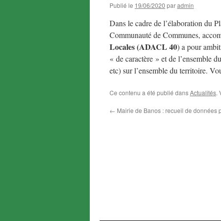
Publié le
19/06/2020
par
admin
Dans le cadre de l’élaboration du 
Communauté de Communes, acco
Locales (ADACL 40
) a pour ambit
« de caractère » et de l’ensemble du
etc) sur l’ensemble du territoire. V
Ce contenu a été publié dans
Actualités
.
←
Mairie de Banos : recueil de données 