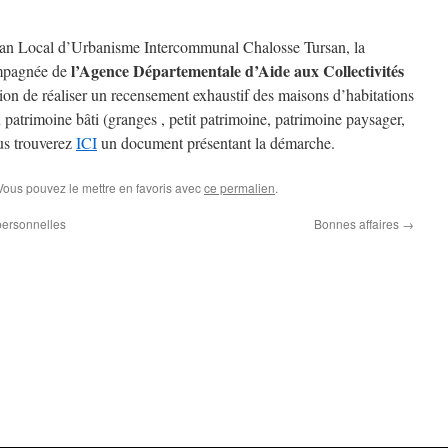
Plan Local d’Urbanisme Intercommunal Chalosse Tursan, la
l’Agence Départementale d’Aide aux Collectivités
mpagnée de
ion de réaliser un recensement exhaustif des maisons d’habitations
 patrimoine bâti (granges , petit patrimoine, patrimoine paysager,
ous trouverez
ICI
un document présentant la démarche.
 Vous pouvez le mettre en favoris avec
ce permalien
.
personnelles
Bonnes affaires
→