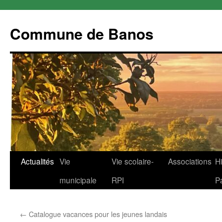
Commune de Banos
Aller
Actualités
Vie
Vie scolaire-
Associations
Hi
au
municipale
RPI
P
contenu
←
Catalogue vacances pour les jeunes landais