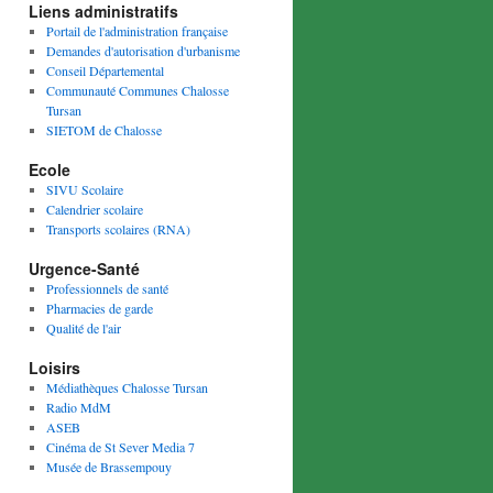
Liens administratifs
Portail de l'administration française
Demandes d'autorisation d'urbanisme
Conseil Départemental
Communauté Communes Chalosse
Tursan
SIETOM de Chalosse
Ecole
SIVU Scolaire
Calendrier scolaire
Transports scolaires (RNA)
Urgence-Santé
Professionnels de santé
Pharmacies de garde
Qualité de l'air
Loisirs
Médiathèques Chalosse Tursan
Radio MdM
ASEB
Cinéma de St Sever Media 7
Musée de Brassempouy