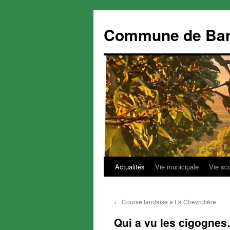
Commune de Ba
Actualités
Vie municipale
Vie sc
Aller
au
←
Course landaise à La Chevrolière
contenu
Qui a vu les cigogne