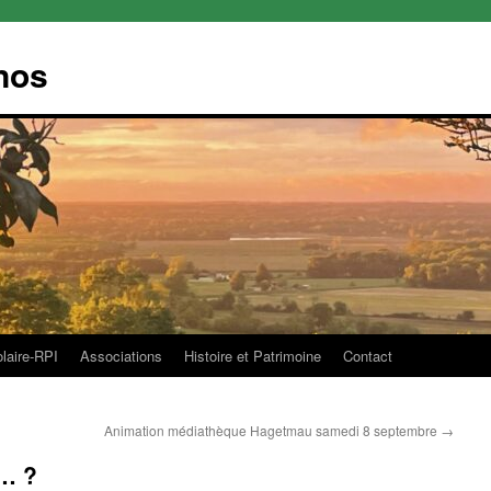
nos
olaire-RPI
Associations
Histoire et Patrimoine
Contact
Animation médiathèque Hagetmau samedi 8 septembre
→
s… ?