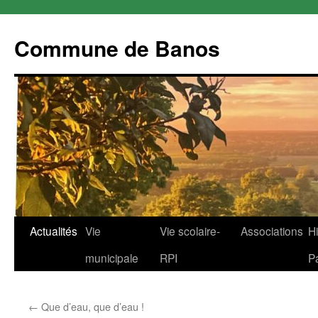
Commune de Banos
Aller
Actualités
Vie
Vie scolaire-
Associations
Hi
au
municipale
RPI
P
contenu
←
Que d’eau, que d’eau !