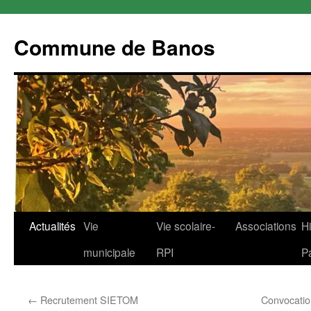
Commune de Banos
Aller
Actualités
Vie
Vie scolaire-
Associations
Hi
au
municipale
RPI
P
contenu
←
Recrutement SIETOM
Convocatio