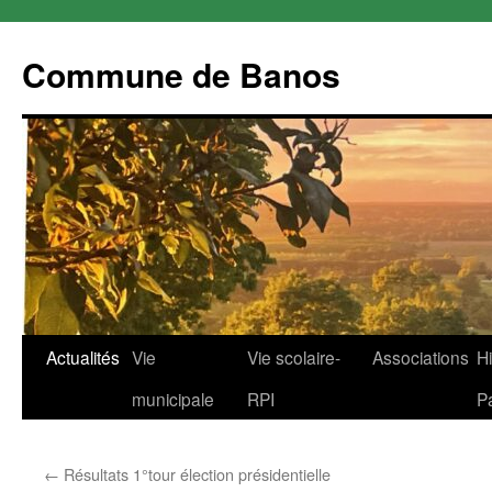
Commune de Banos
Aller
Actualités
Vie
Vie scolaire-
Associations
Hi
au
municipale
RPI
P
contenu
←
Résultats 1°tour élection présidentielle