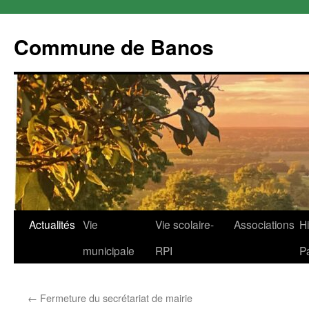
Commune de Banos
Aller
Actualités
Vie
Vie scolaire-
Associations
Hi
au
municipale
RPI
P
contenu
←
Fermeture du secrétariat de mairie