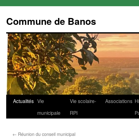
Commune de Banos
Aller
Actualités
Vie
Vie scolaire-
Associations
Hi
au
municipale
RPI
P
contenu
←
Réunion du conseil municipal