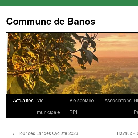
Commune de Banos
Aller
Actualités
Vie
Vie scolaire-
Associations
Hi
au
municipale
RPI
P
contenu
←
Tour des Landes Cycliste 2023
Travaux « 