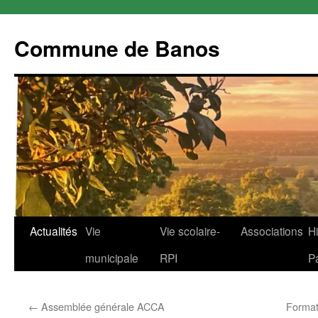
Commune de Banos
Aller
Actualités
Vie
Vie scolaire-
Associations
Hi
au
municipale
RPI
P
contenu
←
Assemblée générale ACCA
Formati