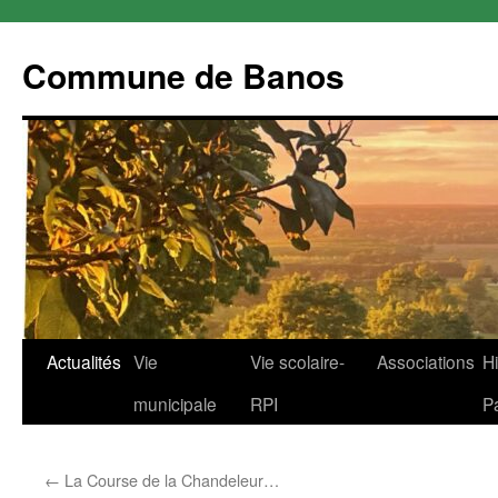
Commune de Banos
Aller
Actualités
Vie
Vie scolaire-
Associations
Hi
au
municipale
RPI
P
contenu
←
La Course de la Chandeleur…