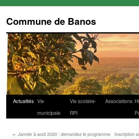
Commune de Banos
Aller
Actualités
Vie
Vie scolaire-
Associations
Hi
au
municipale
RPI
P
contenu
←
Janvier à août 2020 : demandez le programme
Inscription s