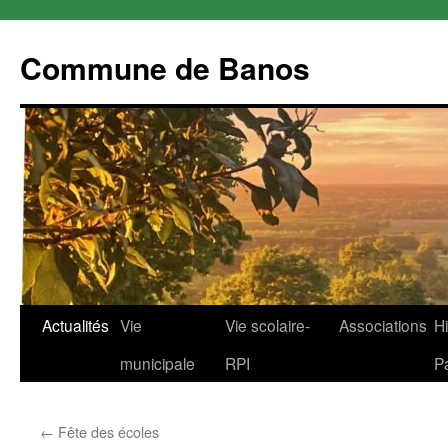
Commune de Banos
Aller
Actualités
Vie
Vie scolaire-
Associations
Hi
au
municipale
RPI
P
contenu
←
Fête des écoles