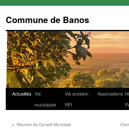
Commune de Banos
Aller
Actualités
Vie
Vie scolaire-
Associations
Hi
au
municipale
RPI
P
contenu
←
Réunion du Conseil Municipal
Elec