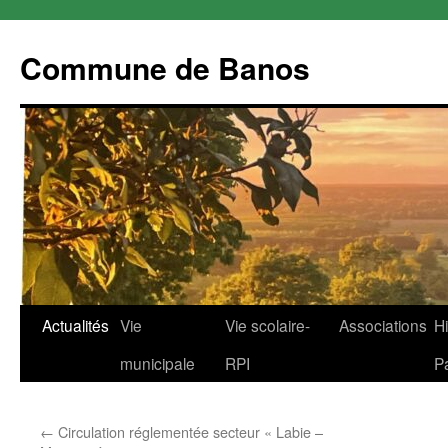
Commune de Banos
Aller
Actualités
Vie
Vie scolaire-
Associations
Hi
au
municipale
RPI
P
contenu
←
Circulation réglementée secteur « Labie –