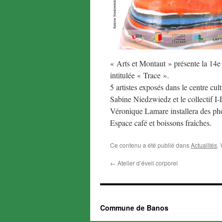
« Arts et Montaut » présente la 14e
intitulée « Trace ».
5 artistes exposés dans le centre c
Sabine Niedzwiedz et le collectif I
Véronique Lamare installera des pho
Espace café et boissons fraîches.
Ce contenu a été publié dans
Actualités
.
←
Atelier d’éveil corporel
Commune de Banos