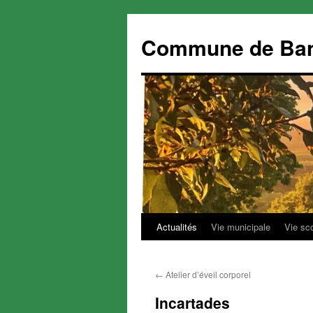
Commune de Ba
Actualités
Vie municipale
Vie sc
Aller
au
←
Atelier d’éveil corporel
contenu
Incartades