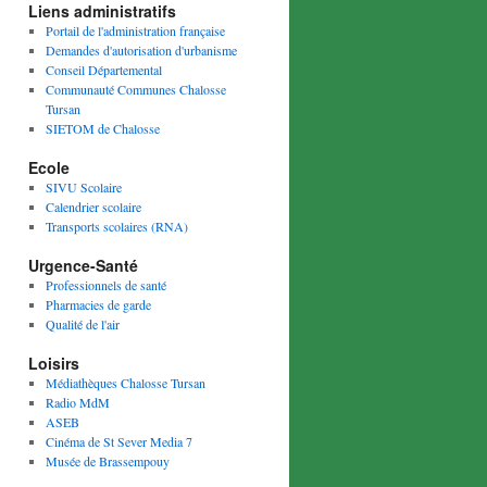
Liens administratifs
Portail de l'administration française
Demandes d'autorisation d'urbanisme
Conseil Départemental
Communauté Communes Chalosse
Tursan
SIETOM de Chalosse
Ecole
SIVU Scolaire
Calendrier scolaire
Transports scolaires (RNA)
Urgence-Santé
Professionnels de santé
Pharmacies de garde
Qualité de l'air
Loisirs
Médiathèques Chalosse Tursan
Radio MdM
ASEB
Cinéma de St Sever Media 7
Musée de Brassempouy