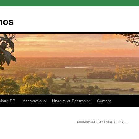
nos
olaire-RPI
Associations
Histoire et Patrimoine
Contact
Assemblée Générale ACCA
→