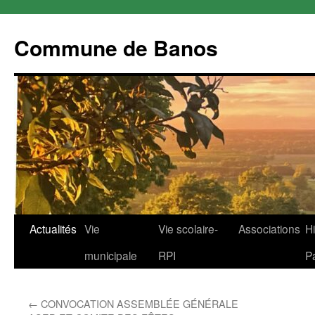
Commune de Banos
Aller
Actualités
Vie
Vie scolaire-
Associations
Hi
au
municipale
RPI
P
contenu
←
CONVOCATION ASSEMBLÉE GÉNÉRALE