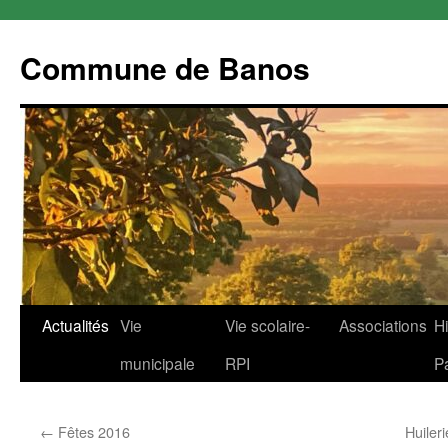
Commune de Banos
Aller
Actualités
Vie
Vie scolaire-
Associations
Hi
au
municipale
RPI
P
contenu
←
Fêtes 2016
Huiler