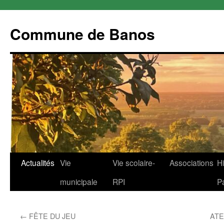
Commune de Banos
Aller
Actualités
Vie
Vie scolaire-
Associations
Hi
au
municipale
RPI
P
contenu
←
FÊTE DU JEU
ATE