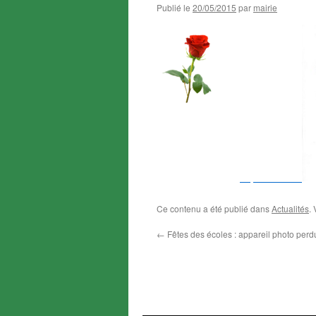
Publié le
20/05/2015
par
mairie
Ce contenu a été publié dans
Actualités
.
←
Fêtes des écoles : appareil photo perd