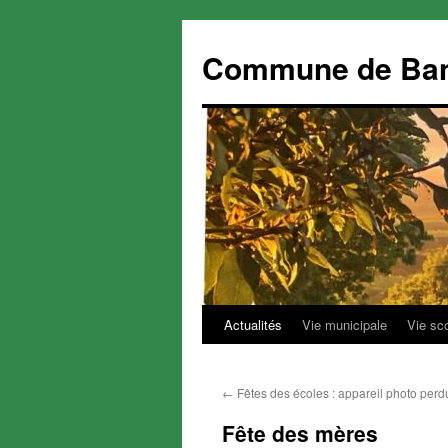
Commune de Ba
Actualités
Vie municipale
Vie sc
Aller
au
←
Fêtes des écoles : appareil photo perd
contenu
Fête des mères