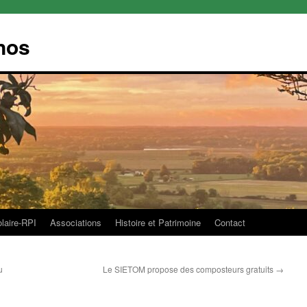
nos
olaire-RPI
Associations
Histoire et Patrimoine
Contact
u
Le SIETOM propose des composteurs gratuits
→