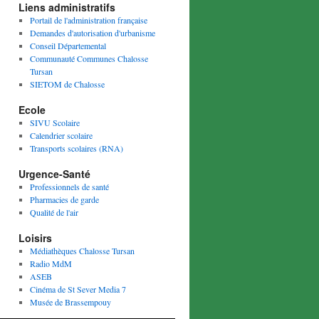
Liens administratifs
Portail de l'administration française
Demandes d'autorisation d'urbanisme
Conseil Départemental
Communauté Communes Chalosse
Tursan
SIETOM de Chalosse
Ecole
SIVU Scolaire
Calendrier scolaire
Transports scolaires (RNA)
Urgence-Santé
Professionnels de santé
Pharmacies de garde
Qualité de l'air
Loisirs
Médiathèques Chalosse Tursan
Radio MdM
ASEB
Cinéma de St Sever Media 7
Musée de Brassempouy