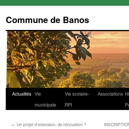
Commune de Banos
Aller
Actualités
Vie
Vie scolaire-
Associations
Hi
au
municipale
RPI
P
contenu
←
Un projet d’extension, de rénovation ?
INSCRIPTIO