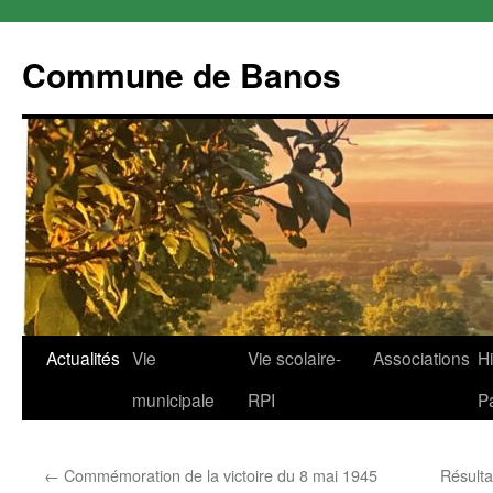
Commune de Banos
Aller
Actualités
Vie
Vie scolaire-
Associations
Hi
au
municipale
RPI
P
contenu
←
Commémoration de la victoire du 8 mai 1945
Résulta