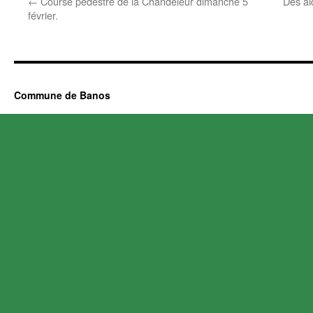
←
Course pédestre de la Chandeleur dimanche 5
Des ai
février.
Commune de Banos