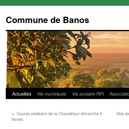
Commune de Banos
Aller
Actualités
Vie municipale
Vie scolaire-RPI
Associati
au
←
Course pédestre de la Chandeleur dimanche 5
Des ai
contenu
février.