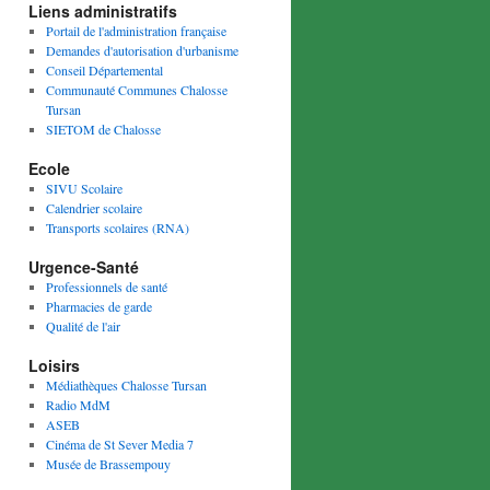
Liens administratifs
Portail de l'administration française
Demandes d'autorisation d'urbanisme
Conseil Départemental
Communauté Communes Chalosse
Tursan
SIETOM de Chalosse
Ecole
SIVU Scolaire
Calendrier scolaire
Transports scolaires (RNA)
Urgence-Santé
Professionnels de santé
Pharmacies de garde
Qualité de l'air
Loisirs
Médiathèques Chalosse Tursan
Radio MdM
ASEB
Cinéma de St Sever Media 7
Musée de Brassempouy