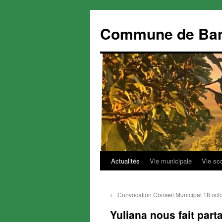
Commune de Ba
Actualités
Vie municipale
Vie sc
Aller
au
←
Convocation Conseil Municipal 18 oct
contenu
Yuliana nous fait part