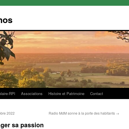
nos
olaire-RPI
Associations
Histoire et Patrimoine
Contact
obre 2022
Radio MdM sonne à la porte des habitants
→
ager sa passion