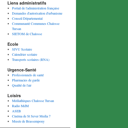
Liens administratifs
Portail de l'administration française
Demandes d'autorisation d'urbanisme
Conseil Départemental
Communauté Communes Chalosse
Tursan
SIETOM de Chalosse
Ecole
SIVU Scolaire
Calendrier scolaire
Transports scolaires (RNA)
Urgence-Santé
Professionnels de santé
Pharmacies de garde
Qualité de l'air
Loisirs
Médiathèques Chalosse Tursan
Radio MdM
ASEB
Cinéma de St Sever Media 7
Musée de Brassempouy