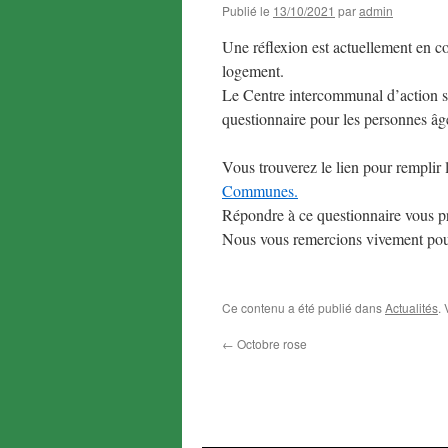
Publié le
13/10/2021
par
admin
Une réflexion est actuellement en cou
logement.
Le Centre intercommunal d’action so
questionnaire pour les personnes âg
Vous trouverez le lien pour remplir 
Communes.
Répondre à ce questionnaire vous p
Nous vous remercions vivement pour
Ce contenu a été publié dans
Actualités
.
←
Octobre rose