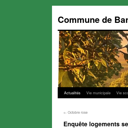
Commune de Ba
Actualités
Vie municipale
Vie sc
Aller
au
←
Octobre rose
contenu
Enquête logements se