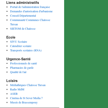
Liens administratifs
Portail de l'administration française
Demandes d'autorisation d'urbanisme
Conseil Départemental
Communauté Communes Chalosse
Tursan
SIETOM de Chalosse
Ecole
SIVU Scolaire
Calendrier scolaire
Transports scolaires (RNA)
Urgence-Santé
Professionnels de santé
Pharmacies de garde
Qualité de l'air
Loisirs
Médiathèques Chalosse Tursan
Radio MdM
ASEB
Cinéma de St Sever Media 7
Musée de Brassempouy