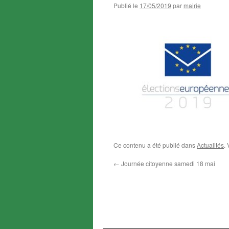
Publié le
17/05/2019
par
mairie
Ce contenu a été publié dans
Actualités
.
←
Journée citoyenne samedi 18 mai