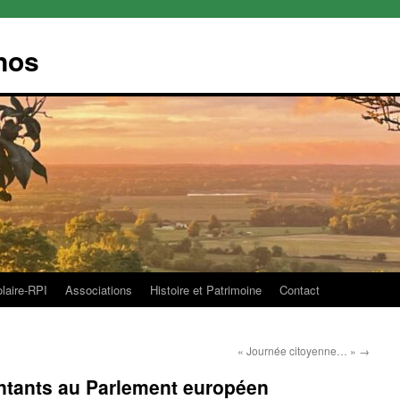
nos
olaire-RPI
Associations
Histoire et Patrimoine
Contact
« Journée citoyenne… »
→
ntants au Parlement européen