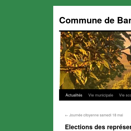
Commune de Ba
Actualités
Vie municipale
Vie sc
Aller
au
←
Journée citoyenne samedi 18 mai
contenu
Elections des représe