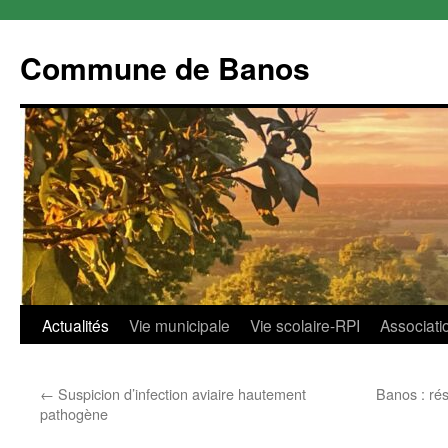
Commune de Banos
Aller
Actualités
Vie municipale
Vie scolaire-RPI
Associati
au
←
Suspicion d’infection aviaire hautement
Banos : rés
contenu
pathogène