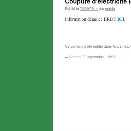
Coupure d’électricité 
Publié le
23/09/2014
par
mairie
ICI.
Information détaillée ERDF
Ce contenu a été publié dans
Actualités
.
←
Samedi 20 septembre, 13h29…