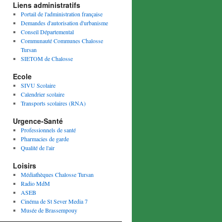
Liens administratifs
Portail de l'administration française
Demandes d'autorisation d'urbanisme
Conseil Départemental
Communauté Communes Chalosse
Tursan
SIETOM de Chalosse
Ecole
SIVU Scolaire
Calendrier scolaire
Transports scolaires (RNA)
Urgence-Santé
Professionnels de santé
Pharmacies de garde
Qualité de l'air
Loisirs
Médiathèques Chalosse Tursan
Radio MdM
ASEB
Cinéma de St Sever Media 7
Musée de Brassempouy