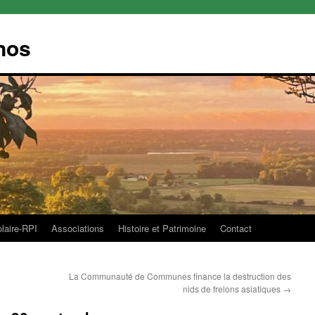
nos
olaire-RPI
Associations
Histoire et Patrimoine
Contact
La Communauté de Communes finance la destruction des
nids de frelons asiatiques
→