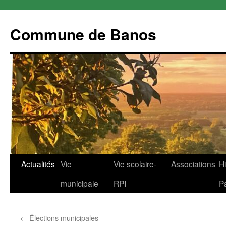
Commune de Banos
Aller
Actualités
Vie
Vie scolaire-
Associations
Hi
au
municipale
RPI
P
contenu
←
Élections municipales