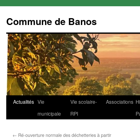
Commune de Banos
Aller
Actualités
Vie
Vie scolaire-
Associations
Hi
au
municipale
RPI
P
contenu
←
Ré-ouverture normale des déchetteries à partir