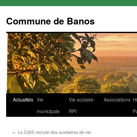
Commune de Banos
Aller
Actualités
Vie
Vie scolaire-
Associations
Hi
au
municipale
RPI
P
contenu
←
Le CIAS recrute des auxiliaires de vie