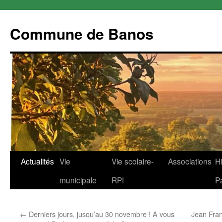
Commune de Banos
Aller
Actualités
Vie
Vie scolaire-
Associations
Hi
au
municipale
RPI
P
contenu
←
Derniers jours, jusqu’au 30 novembre ! A vous
Jean Fran