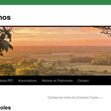
nos
olaire-RPI
Associations
Histoire et Patrimoine
Contact
Centres de loisirs de Chalosse Tursan
→
coles