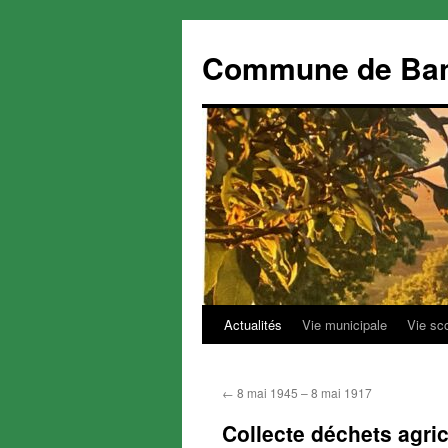
Commune de Ba
Actualités
Vie municipale
Vie sc
Aller
au
←
8 mai 1945 – 8 mai 1917
contenu
Collecte déchets agri