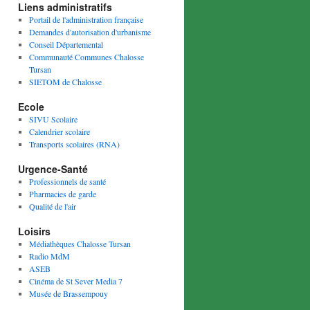
Liens administratifs
Portail de l'administration française
Demandes d'autorisation d'urbanisme
Conseil Départemental
Communauté Communes Chalosse
Tursan
SIETOM de Chalosse
Ecole
SIVU Scolaire
Calendrier scolaire
Transports scolaires (RNA)
Urgence-Santé
Professionnels de santé
Pharmacies de garde
Qualité de l'air
Loisirs
Médiathèques Chalosse Tursan
Radio MdM
ASEB
Cinéma de St Sever Media 7
Musée de Brassempouy