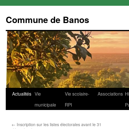
Commune de Banos
Aller
Actualités
Vie
Vie scolaire-
Associations
Hi
au
municipale
RPI
P
contenu
←
Inscription sur les listes électorales avant le 31