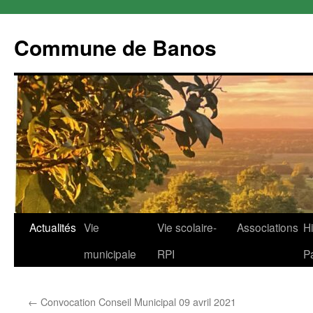
Commune de Banos
Aller
Actualités
Vie
Vie scolaire-
Associations
Hi
au
municipale
RPI
P
contenu
←
Convocation Conseil Municipal 09 avril 2021