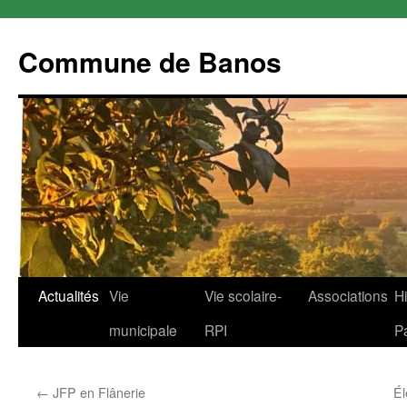
Commune de Banos
Aller
Actualités
Vie
Vie scolaire-
Associations
Hi
au
municipale
RPI
P
contenu
←
JFP en Flânerie
Él