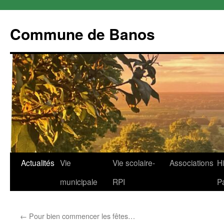
Commune de Banos
Aller
Actualités
Vie
Vie scolaire-
Associations
Hi
au
municipale
RPI
P
contenu
←
Pour bien commencer les fêtes…