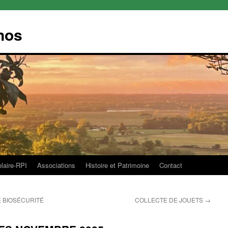
nos
olaire-RPI
Associations
Histoire et Patrimoine
Contact
 BIOSÉCURITÉ
COLLECTE DE JOUETS
→