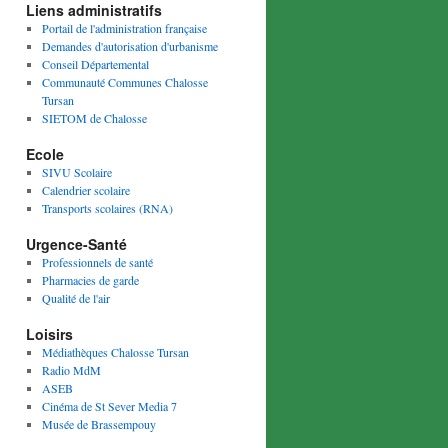
Liens administratifs
Portail de l'administration française
Demandes d'autorisation d'urbanisme
Conseil Départemental
Communauté Communes Chalosse
Tursan
SIETOM de Chalosse
Ecole
SIVU Scolaire
Calendrier scolaire
Transports scolaires (RNA)
Urgence-Santé
Professionnels de santé
Pharmacies de garde
Qualité de l'air
Loisirs
Médiathèques Chalosse Tursan
Radio MdM
ASEB
Cinéma de St Sever Media 7
Musée de Brassempouy