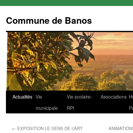
Commune de Banos
Aller
Actualités
Vie
Vie scolaire-
Associations
Hi
au
municipale
RPI
P
contenu
←
EXPOSITION LE SENS DE L’ART
ANIMATION