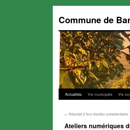
Commune de Ba
Actualités
Vie municipale
Vie sc
Aller
au
←
Résultat 2°tour élection présidentielle
contenu
Ateliers numériques d