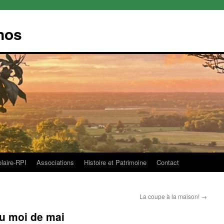
nos
olaire-RPI
Associations
Histoire et Patrimoine
Contact
La coupe à la maison!
→
u moi de mai