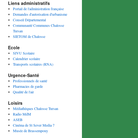
Liens administratifs
Portail de l'administration française
Demandes d'autorisation d'urbanisme
Conseil Départemental
Communauté Communes Chalosse
Tursan
SIETOM de Chalosse
Ecole
SIVU Scolaire
Calendrier scolaire
Transports scolaires (RNA)
Urgence-Santé
Professionnels de santé
Pharmacies de garde
Qualité de l'air
Loisirs
Médiathèques Chalosse Tursan
Radio MdM
ASEB
Cinéma de St Sever Media 7
Musée de Brassempouy