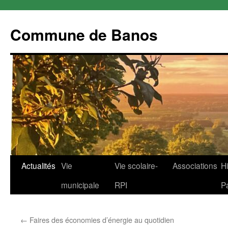
Commune de Banos
Aller
Actualités
Vie
Vie scolaire-
Associations
Hi
au
municipale
RPI
P
contenu
←
Faires des économies d’énergie au quotidien