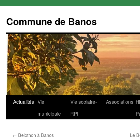
Commune de Banos
Aller
Actualités
Vie
Vie scolaire-
Associations
Hi
au
municipale
RPI
P
contenu
←
Belothon à Banos
Le B