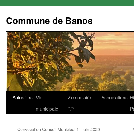
Commune de Banos
Aller
Actualités
Vie
Vie scolaire-
Associations
Hi
au
municipale
RPI
P
contenu
←
Convocation Conseil Municipal 11 juin 2020