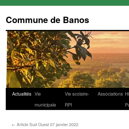
Commune de Banos
Aller
Actualités
Vie
Vie scolaire-
Associations
Hi
au
municipale
RPI
P
contenu
←
Article Sud Ouest 07 janvier 2022