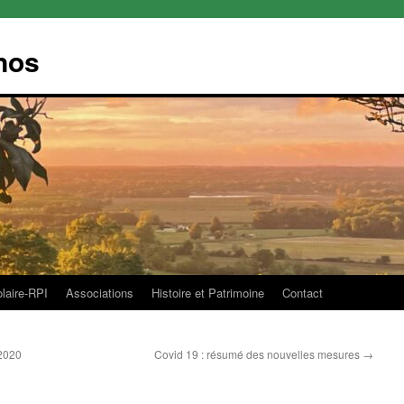
nos
olaire-RPI
Associations
Histoire et Patrimoine
Contact
/2020
Covid 19 : résumé des nouvelles mesures
→