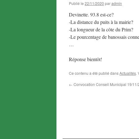
Publié le
22/11/2020
par
admin
Devinette. 93.8 est-ce?
-La distance du puits à la mairie?
-La longueur de la côte du Prim?
-Le pourcentage de banossais connec
…
Réponse bientôt!
Ce contenu a été publié dans
Actualités
.
←
Convocation Conseil Municipal 19/11