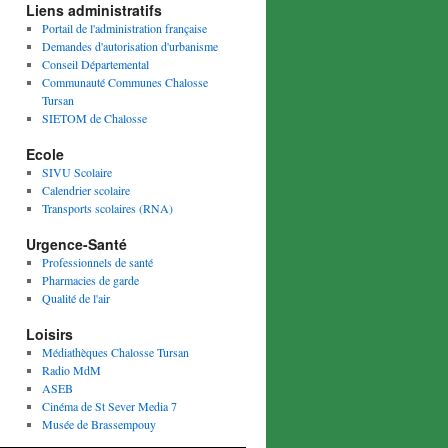
Liens administratifs
Portail de l'administration française
Demandes d'autorisation d'urbanisme
Conseil Départemental
Communauté Communes Chalosse
Tursan
SIETOM de Chalosse
Ecole
SIVU Scolaire
Calendrier scolaire
Transports scolaires (RNA)
Urgence-Santé
Professionnels de santé
Pharmacies de garde
Qualité de l'air
Loisirs
Médiathèques Chalosse Tursan
Radio MdM
ASEB
Cinéma de St Sever Media 7
Musée de Brassempouy