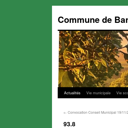
Commune de Ba
Actualités
Vie municipale
Vie sc
Aller
au
←
Convocation Conseil Municipal 19/11
contenu
93.8