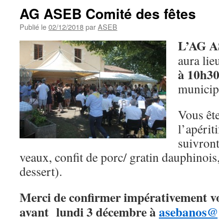
AG ASEB Comité des fêtes
Publié le
02/12/2018
par
ASEB
L’AG A
aura lie
à 10h3
municip
Vous ête
l’apérit
suivront
veaux, confit de porc/ gratin dauphinois
dessert).
Merci de confirmer impérativement v
avant lundi 3 décembre à
asebanos@