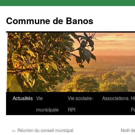
Commune de Banos
Aller
Actualités
Vie
Vie scolaire-
Associations
Hi
au
municipale
RPI
P
contenu
←
Réunion du conseil municipal
Noël d