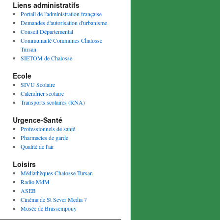
Liens administratifs
Portail de l'administration française
Demandes d'autorisation d'urbanisme
Conseil Départemental
Communauté Communes Chalosse
Tursan
SIETOM de Chalosse
Ecole
SIVU Scolaire
Calendrier scolaire
Transports scolaires (RNA)
Urgence-Santé
Professionnels de santé
Pharmacies de garde
Qualité de l'air
Loisirs
Médiathèques Chalosse Tursan
Radio MdM
ASEB
Cinéma de St Sever Media 7
Musée de Brassempouy