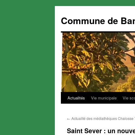
Commune de Ba
Actualités
Vie municipale
Vie sc
Aller
au
←
Actualité des médiathèques Chalosse 
contenu
Saint Sever : un nouve