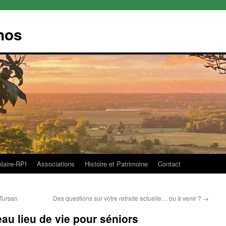
nos
olaire-RPI
Associations
Histoire et Patrimoine
Contact
Tursan
Des questions sur votre retraite actuelle… ou à venir ?
→
au lieu de vie pour séniors