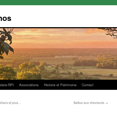
nos
olaire-RPI
Associations
Histoire et Patrimoine
Contact
60ans et plus…
Battue aux chevreuils
→