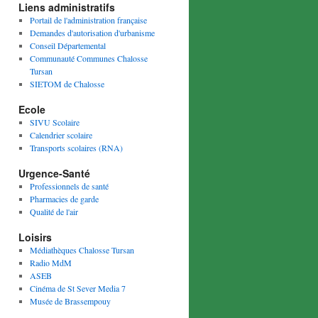
Liens administratifs
Portail de l'administration française
Demandes d'autorisation d'urbanisme
Conseil Départemental
Communauté Communes Chalosse
Tursan
SIETOM de Chalosse
Ecole
SIVU Scolaire
Calendrier scolaire
Transports scolaires (RNA)
Urgence-Santé
Professionnels de santé
Pharmacies de garde
Qualité de l'air
Loisirs
Médiathèques Chalosse Tursan
Radio MdM
ASEB
Cinéma de St Sever Media 7
Musée de Brassempouy